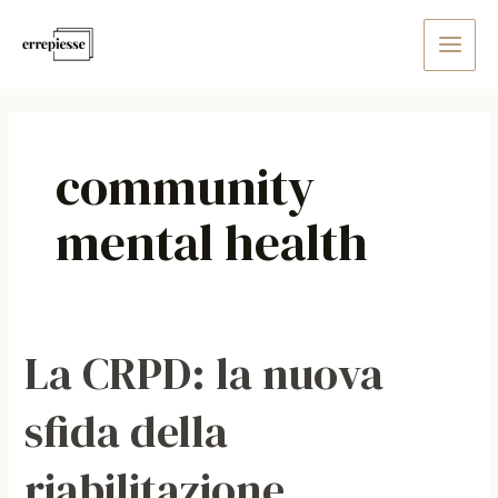
Vai
Main
al
Men
contenuto
community
mental health
La CRPD: la nuova
La
CRPD:
sfida della
la
nuova
riabilitazione
sfida