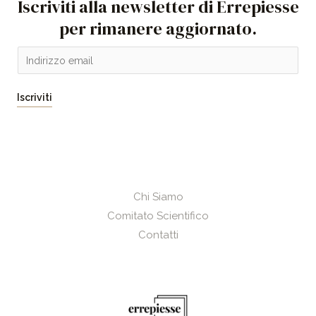
Iscriviti alla newsletter di Errepiesse
per rimanere aggiornato.
E
m
a
Iscriviti
i
l
*
Chi Siamo
Comitato Scientifico
Contatti