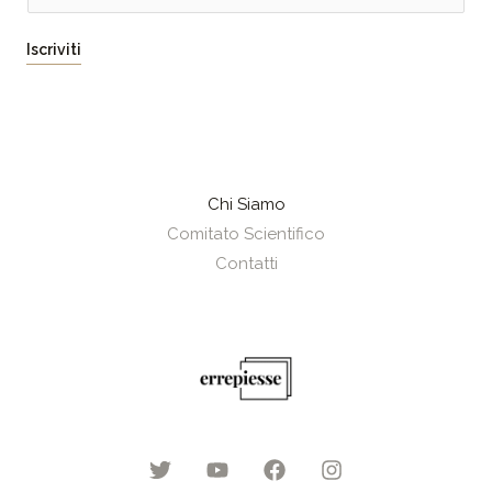
m
a
Iscriviti
i
l
*
Chi Siamo
Comitato Scientifico
Contatti