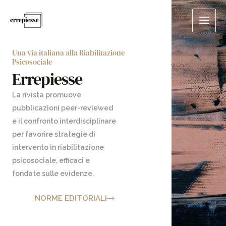
Vai
Main
al
Men
contenuto
Una via italiana alla Riabilitazione
Psicosociale
Errepiesse
La rivista promuove
pubblicazioni peer-reviewed
e il confronto interdisciplinare
per favorire strategie di
intervento in riabilitazione
psicosociale, efficaci e
fondate sulle evidenze.
NORME EDITORIALI