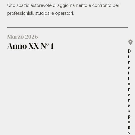
Uno spazio autorevole di aggiornamento e confronto per
professionisti, studiosi e operatori.
Marzo 2026
Anno XX N° 1
D
i
r
e
t
t
o
r
e
r
e
s
p
o
n
s