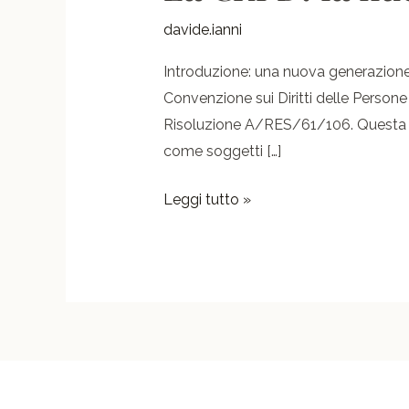
CRPD:
la
davide.ianni
nuova
Introduzione: una nuova generazione 
sfida
Convenzione sui Diritti delle Persone
della
Risoluzione A/RES/61/106. Questa Co
riabilitazione
come soggetti […]
psicosociale
Leggi tutto »