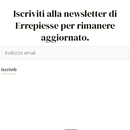
Iscriviti alla newsletter di
Errepiesse per rimanere
aggiornato.
E
m
a
Iscriviti
i
l
*