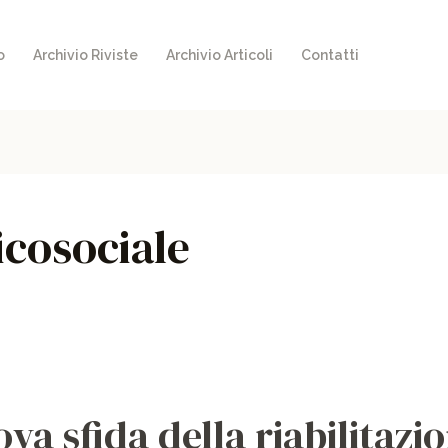
o
Archivio Riviste
Archivio Articoli
Contatti
icosociale
va sfida della riabilitazi