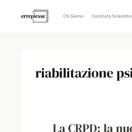
Vai
al
Chi Siamo
Comitato Scientific
contenuto
riabilitazione ps
La CRPD: la nuo
La