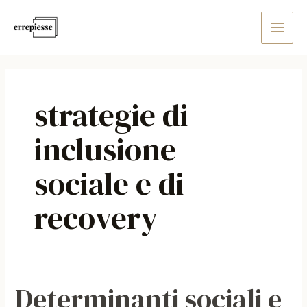
Vai
Main
al
Men
contenuto
strategie di
inclusione
sociale e di
recovery
Determinanti sociali e
Determinanti