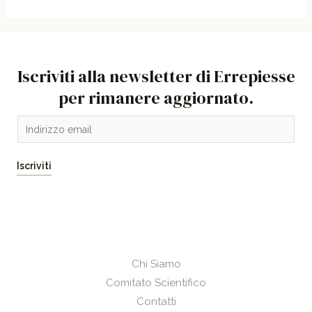
Iscriviti alla newsletter di Errepiesse
per rimanere aggiornato.
E
m
a
Iscriviti
i
l
*
Chi Siamo
Comitato Scientifico
Contatti