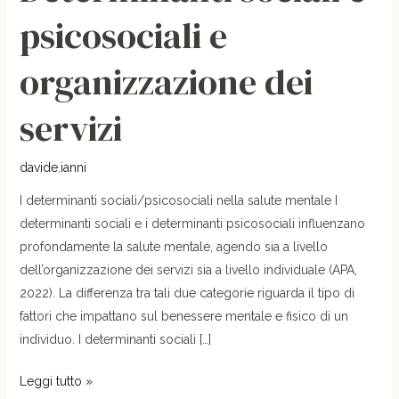
sociali
psicosociali e
e
psicosociali
organizzazione dei
e
organizzazione
servizi
dei
servizi
davide.ianni
I determinanti sociali/psicosociali nella salute mentale I
determinanti sociali e i determinanti psicosociali influenzano
profondamente la salute mentale, agendo sia a livello
dell’organizzazione dei servizi sia a livello individuale (APA,
2022). La differenza tra tali due categorie riguarda il tipo di
fattori che impattano sul benessere mentale e fisico di un
individuo. I determinanti sociali […]
Leggi tutto »