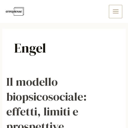
Vai
Main
al
Men
contenuto
Engel
Il modello
Il
modello
biopsicosociale:
biopsicosociale:
effetti,
effetti, limiti e
limiti
e
prospettive
prospettive