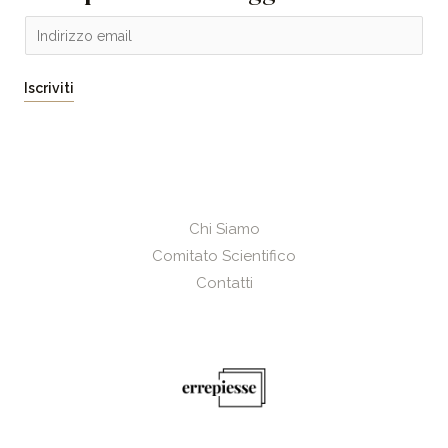
E
m
a
Iscriviti
i
l
*
Chi Siamo
Comitato Scientifico
Contatti