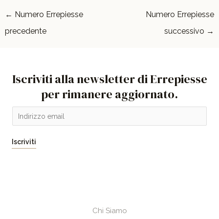
←
Numero Errepiesse
Numero Errepiesse
precedente
successivo
→
Iscriviti alla newsletter di Errepiesse
per rimanere aggiornato.
E
m
a
Iscriviti
i
l
*
Chi Siamo