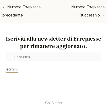
←
Numero Errepiesse
Numero Errepiesse
precedente
successivo
→
Iscriviti alla newsletter di Errepiesse
per rimanere aggiornato.
E
m
a
Iscriviti
i
l
*
Chi Siamo