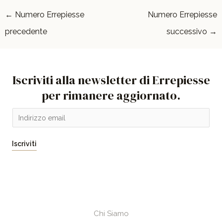
←
Numero Errepiesse
Numero Errepiesse
precedente
successivo
→
Iscriviti alla newsletter di Errepiesse
per rimanere aggiornato.
E
m
a
Iscriviti
i
l
*
Chi Siamo