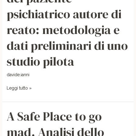
percorso
psichiatrico autore di
riabilitativo
del
reato: metodologia e
paziente
psichiatrico
dati preliminari di uno
autore
di
studio pilota
reato:
metodologia
e
davide.ianni
dati
Leggi tutto »
preliminari
di
uno
A Safe Place to go
A
studio
Safe
pilota
mad. Analisi dello
Place
to