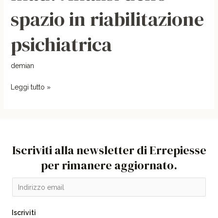
spazio in riabilitazione
go
mad.
psichiatrica
Analisi
dello
spazio
demian
in
Leggi tutto »
riabilitazione
psichiatrica
Iscriviti alla newsletter di Errepiesse
per rimanere aggiornato.
E
m
a
Iscriviti