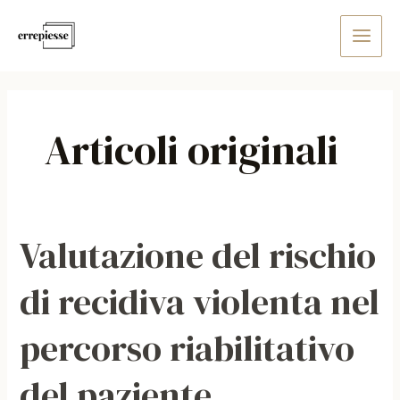
Vai
Main
al
Men
contenuto
Articoli originali
Valutazione del rischio
Valutazione
del
di recidiva violenta nel
rischio
di
percorso riabilitativo
recidiva
violenta
del paziente
nel