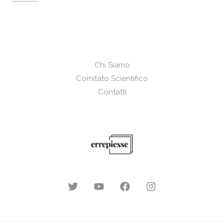
i
l
*
Chi Siamo
Comitato Scientifico
Contatti