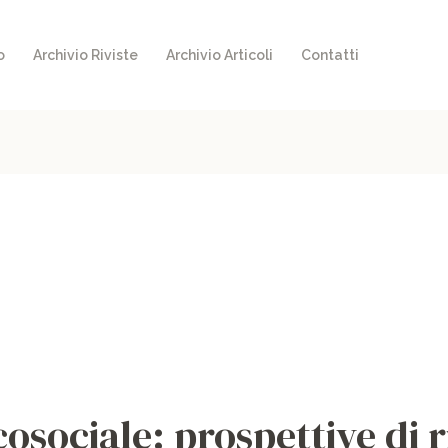
o
Archivio Riviste
Archivio Articoli
Contatti
osociale: prospettive di r