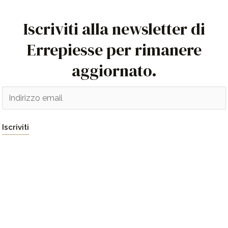
Iscriviti alla newsletter di
Errepiesse per rimanere
aggiornato.
E
m
a
Iscriviti
i
l
*