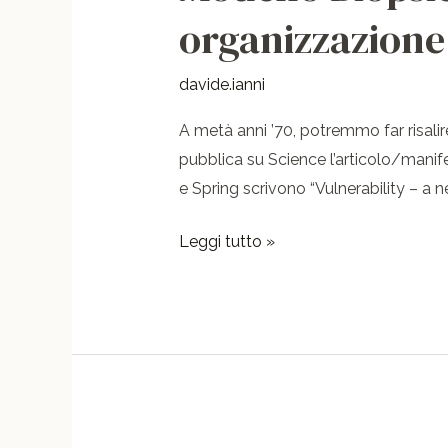
Biopsicosociale:
organizzazione 
prospettive
di
davide.ianni
ricerca
e
A metà anni ’70, potremmo far risal
organizzazione
pubblica su Science l’articolo/mani
dei
e Spring scrivono “Vulnerability – a 
Servizi
in
Leggi tutto »
Salute
Mentale