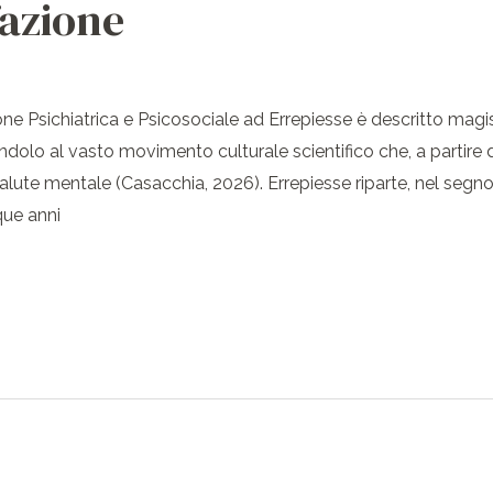
fazione
zione Psichiatrica e Psicosociale ad Errepiesse è descritto mag
dolo al vasto movimento culturale scientifico che, a partire 
salute mentale (Casacchia, 2026). Errepiesse riparte, nel segno
que anni