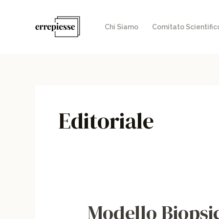
Vai
al
Chi Siamo
Comitato Scientific
contenuto
Editoriale
Modello Biopsic
Modello