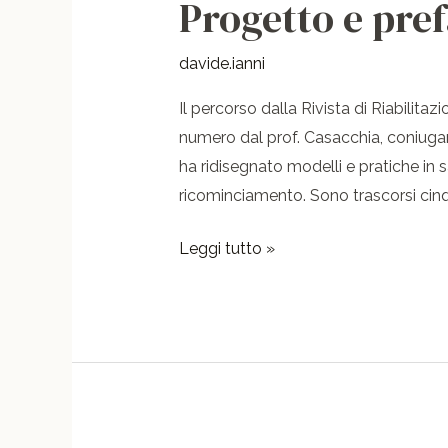
Progetto e pre
Progetto
e
prefazione
davide.ianni
Il percorso dalla Rivista di Riabilita
numero dal prof. Casacchia, coniugan
ha ridisegnato modelli e pratiche in 
ricominciamento. Sono trascorsi cin
Leggi tutto »